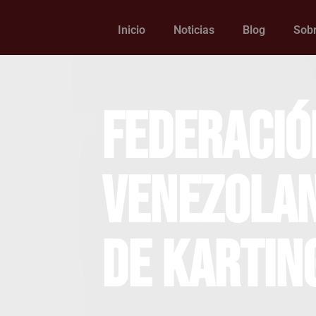
Inicio
Noticias
Blog
Sobr
Federació
Venezola
de Kartin