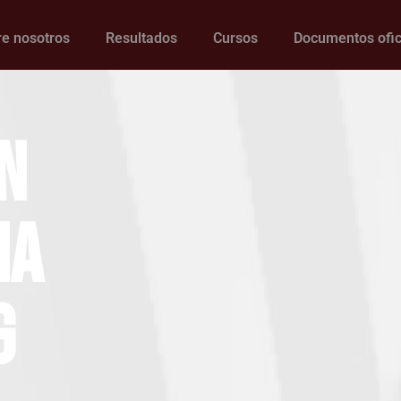
e nosotros
Resultados
Cursos
Documentos ofic
n
na
g