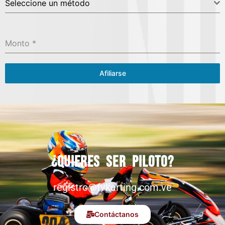
Seleccione un método
Monto
*
Afiliarse
¿Quieres ser piloto?
registro@fvkarting.com.ve
Contáctanos