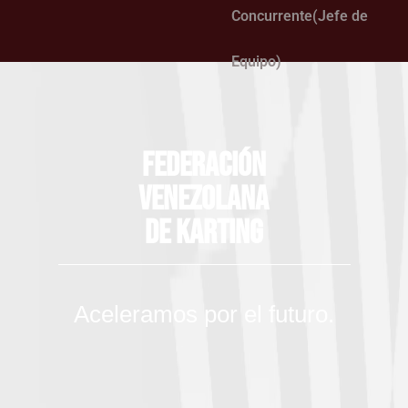
Concurrente(Jefe de
Equipo)
Federación
Venezolana
de Karting
Aceleramos por el futuro.