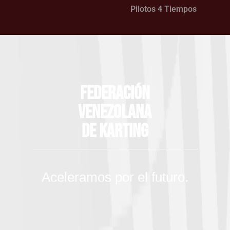
Pilotos 4 Tiempos
Federación
Venezolana
de Karting
Aceleramos por el futuro.