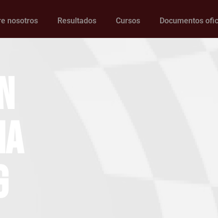
e nosotros
Resultados
Cursos
Documentos ofic
n
na
g