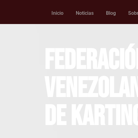
Inicio
Noticias
Blog
Sobr
Federació
Venezola
de Kartin