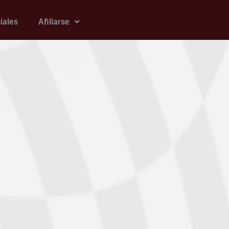
iales
Afiliarse