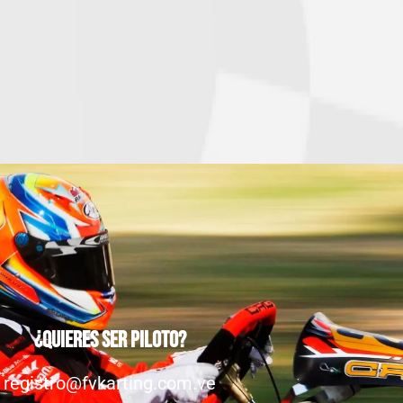
¿Quieres ser piloto?
registro@fvkarting.com.ve