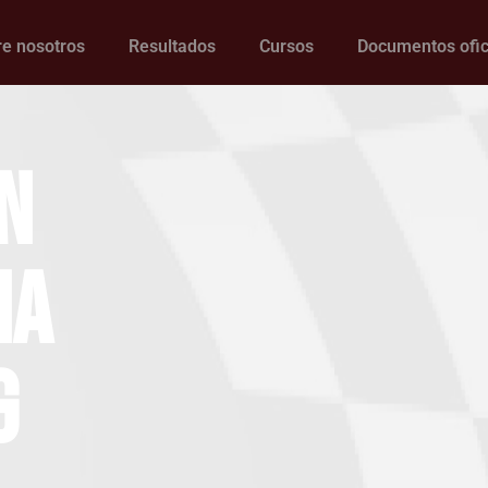
e nosotros
Resultados
Cursos
Documentos ofic
n
na
g