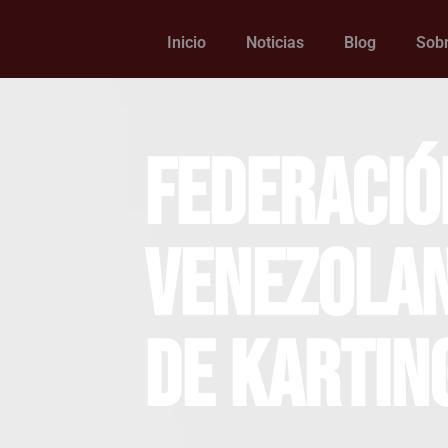
Inicio
Noticias
Blog
Sobr
Federació
Venezola
de Kartin