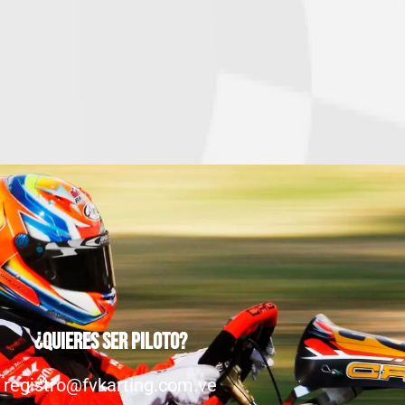
¿Quieres ser piloto?
registro@fvkarting.com.ve