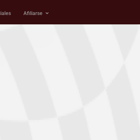
iales
Afiliarse