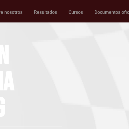
e nosotros
Resultados
Cursos
Documentos ofic
n
na
g