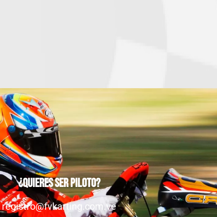
¿Quieres ser piloto?
registro@fvkarting.com.ve