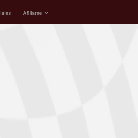
iales
Afiliarse