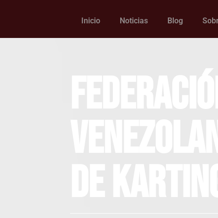
Inicio
Noticias
Blog
Sobr
Federació
Venezola
de Kartin