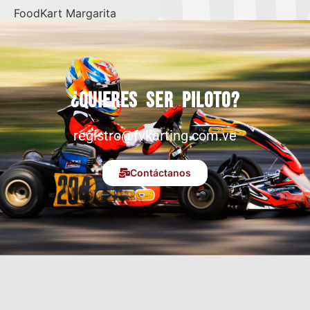
FoodKart Margarita
¿Quieres ser piloto?
registro@fvkarting.com.ve
Contáctanos