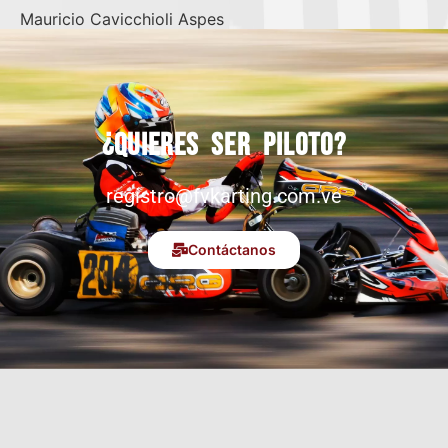
Mauricio Cavicchioli Aspes
¿Quieres ser piloto?
registro@fvkarting.com.ve
Contáctanos