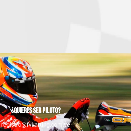
¿Quieres ser piloto?
registro@fvkarting.com.ve