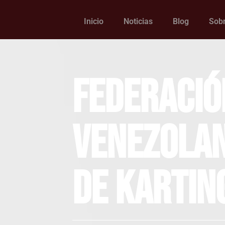
Inicio
Noticias
Blog
Sobr
Federació
Venezola
de Kartin