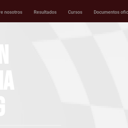
e nosotros
Resultados
Cursos
Documentos ofic
n
na
g