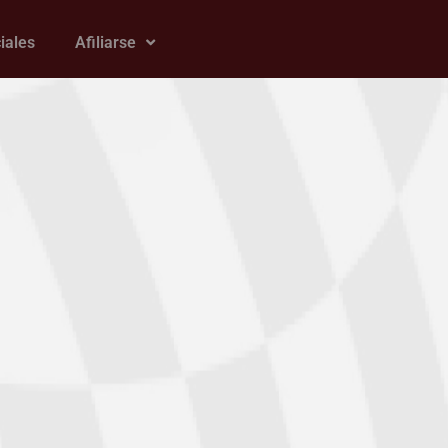
iales
Afiliarse